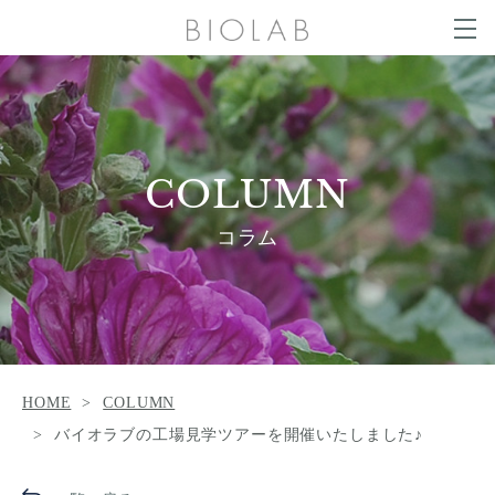
g
g
t
l
o
e
g
COLUMN
n
g
a
l
v
e
i
n
g
SALON LIST
a
a
v
t
i
COLUMN
i
g
o
a
NEWS
CONTACT
n
t
コラム
i
o
n
ONLINE SHOP
HOME
COLUMN
バイオラブの工場見学ツアーを開催いたしました♪