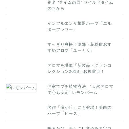
別名 “タイムの母” ワイルドタイム
のちから
インフルエンザ撃退ハーブ「エル
ダーフラワー」
すっきり爽快！風邪・花粉症おす
すめアロマ「ユーカリ」
アロマを堪能「新製品・グランコ
レクション2018」お披露目！
お家でプチ植物療法、“天然アロマ
で心も安定” レモンバーム
名作「嵐が丘」にも登場！美白の
ハーブ「ヒース」
眠るたび、美しさ目覚める限定コ