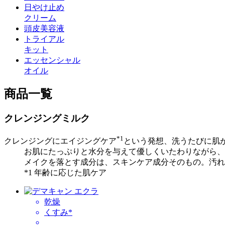
日やけ止め
クリーム
頭皮美容液
トライアル
キット
エッセンシャル
オイル
商品一覧
クレンジングミルク
*1
クレンジングにエイジングケア
という発想、洗うたびに肌
お肌にたっぷりと水分を与えて優しくいたわりながら、
メイクを落とす成分は、スキンケア成分そのもの。汚れ
*1 年齢に応じた肌ケア
乾燥
くすみ*