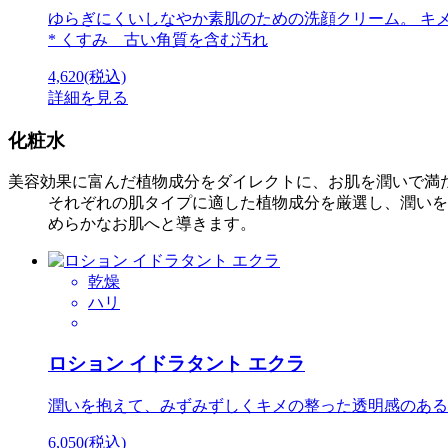
ゆらぎにくいしなやか素肌のための洗顔クリーム。 キ
* くすみ 古い角質を含む汚れ
4,620(税込)
詳細を見る
化粧水
美容効果に富んだ植物成分をダイレクトに、お肌を潤いで満
それぞれの肌タイプに適した植物成分を厳選し、潤いをベ
めらかなお肌へと導きます。
乾燥
ハリ
ロション イドラタント エクラ
潤いを抱えて、みずみずしくキメの整った透明感のある
6,050(税込)