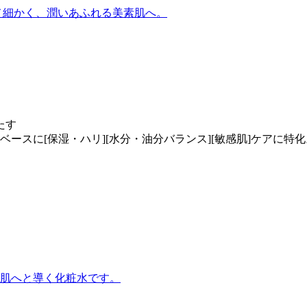
メ細かく、潤いあふれる美素肌へ。
たす
ースに[保湿・ハリ][水分・油分バランス][敏感肌]ケアに
肌へと導く化粧水です。