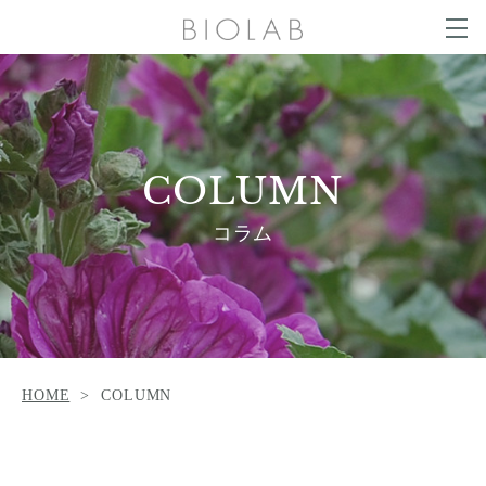
g
g
t
l
o
e
g
COLUMN
n
g
a
l
v
e
i
n
g
SALON LIST
a
a
v
t
i
COLUMN
i
g
o
a
NEWS
CONTACT
n
t
コラム
i
o
n
ONLINE SHOP
HOME
COLUMN