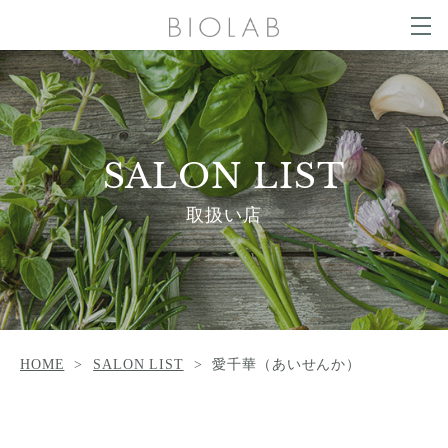
g
g
t
l
o
e
g
COLUMN
n
g
a
l
v
e
i
n
g
SALON LIST
a
a
v
t
i
SALON LIST
i
g
o
a
NEWS
CONTACT
n
t
取扱い店
i
o
n
ONLINE SHOP
HOME
SALON LIST
愛千華（あいせんか）