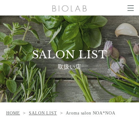
g
g
t
l
o
e
g
COLUMN
n
g
a
l
v
e
i
n
g
SALON LIST
a
a
v
t
i
SALON LIST
i
g
o
a
NEWS
CONTACT
n
t
取扱い店
i
o
n
ONLINE SHOP
HOME
SALON LIST
Aroma salon NOA*NOA