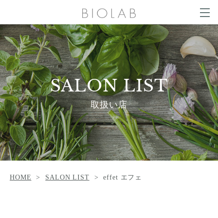
g
g
t
l
o
e
g
COLUMN
n
g
a
l
v
e
i
n
g
SALON LIST
a
a
v
t
i
SALON LIST
i
g
o
a
NEWS
CONTACT
n
t
取扱い店
i
o
n
ONLINE SHOP
HOME
SALON LIST
effet エフェ