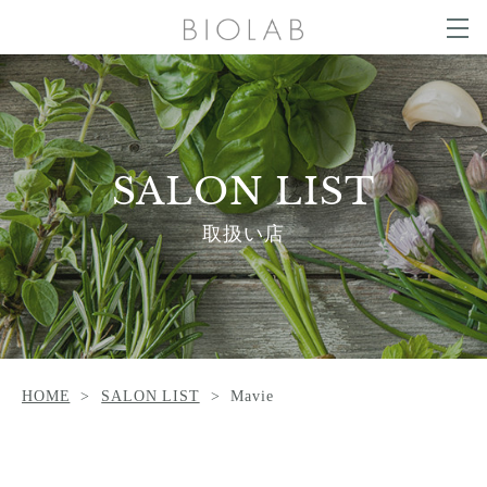
g
g
t
l
o
e
g
COLUMN
n
g
a
l
v
e
i
n
g
SALON LIST
a
a
v
t
i
SALON LIST
i
g
o
a
NEWS
CONTACT
n
t
取扱い店
i
o
n
ONLINE SHOP
HOME
SALON LIST
Mavie